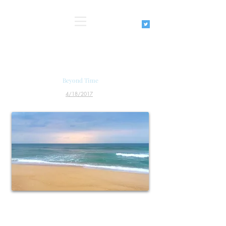
Beyond Time
4/18/2017