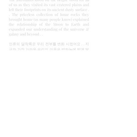
of us as they visited its vast cratered plains and
left their footprints on its ancient dusty surface .
. The priceless collection of lunar rocks they
brought home (as many people know) explained
the relationship of the Moon to Earth and
expanded our understanding of the universe &
galaxy and beyond . .
인류의 달착륙은 우리 전부를 변화 시켰어요 . . 지
구와 가장 가까운 우리의 이웃은 밤하늘에 밝게 빛
나는 먼 물체에서 황량한 풍경과 독특한 역사를 가
진 달의 세계로 변했어요 . . 우주 비행사들은 우리
인류를 위해 밝은 달에 발을 디뎠고 그들은 광활한
크레이터드된 평원을 방문하여 고대의 먼지들로
가득한 표면에 발자국을 남겼어요 . . 그리고 귀중
한 달의 암석은 (많은 분들께서 알고 있듯이) 달과
지구의 관계를 설명하고 우주와 우주를 넘어선 은
하계에 대한 이해를 넓히는데 많은 도움을 주었어
요 . .
Galaxy (은하계)
Galaxy is said to be formed in the first billion
years after the creation of the universe in the Big
Bang . . It is said that as the time passed they