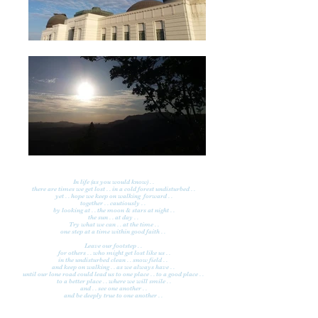
In life (as you would know) . .
there are times we get lost . . in a cold forest undisturbed . .
yet . . hope we keep on walking forward . .
together . . cautiously . .
by looking at . . the moon & stars at night . .
the sun . . at day . .
Try what we can . . at the time . .
one step at a time within good faith . .
Leave our footstep . .
for others . . who might get lost like us . .
in the undisturbed clean . . snow field . .
and keep on walking . . as we always have . . ​
until our lone road could lead us to one place . . to a good place . .
to a better place . . where we will smile . .
and . . see one another . .
and be deeply true to one another . .