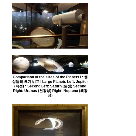
Comparison of the sizes of the Planets I : 행
성들의 크기 비교 I Large Planets Left: Jupiter
(목성) * Second Left: Saturn (토성) Second
Right: Uranus (천왕성) Right: Neptune (해왕
성)