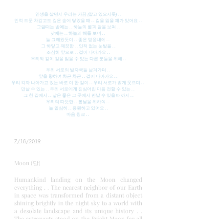
인생을 살면서 우리는 가끔 (알고 있으시듯) . .
인적 드문 차갑고도 깊은 숲에 닿았을 때 . . 길을 잃을 때가 있어요 . .
그럴때는 밤에는 . . 하늘의 별과 달을 보며 . .
낮에는 . . 하늘의 해를 보며 . .
늘 그래왔듯이 . . 좋은 믿음내에 . .
​그 하얗고 깨끗한 . . 인적 없는 눈밭을 . .
조심히 앞으로 . . 걸어 나아가요 . .
우리와 같이 길을 잃을 수 있는 다른 분들을 위해 . .
우리 서로의 발자국들 남겨가며 . .
앞을 향하여 차근 차근 . . 걸어 나아가요 . . ​
우리 각자 나아가고 있는 바로 이 한 길이 . . 우리 서로가 밝게 웃으며 . .
만날 수 있는 . . 우리 서로에게 진심어린 마음 전할 수 있는 . .
그 한 길에서 . . 낳은 좋은 그 곳에서 만날 수 있을 때까지 . .
우리의 따뜻한 . . 봄날을 위하여 . .
늘 열심히 . . 응원하고 있어요 . .
마음 윙크 . .
7/18/2019
Moon (달)
Humankind landing on the Moon changed
everything . . The nearest neighbor of our Earth
in space was transformed from a distant object
shining brightly in the night sky to a world with
a desolate landscape and its unique history . .
The astronauts stood on the Bright Moon for all