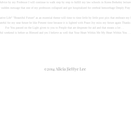
vice by my Professor I will continue to walk step by step to fulfill my law schools in Korea Berkeley lecture 
sudden message that one of my professors collapsed and got hospitalized for cerebral hemorrhage Deeply Pray
tive Life" "Beautiful Future" as an essential theme will time to time little by little post pics that embrace my 
ateful for my near future be like Present time because it is lighted with Peace Joy miss my future again Thanks
For You passed on the Light given to you to People that are desperate for aid and that means a lot . .
ul weekend is before us Blessed and yes I believe as well that Your Heart Within Me My Heart Within You . 
Please Read-only Restrict copy paste All Rights Reserved . . Peace
Within Your Lifetime . . Thank You
2014 Alicia JieHye Lee
©