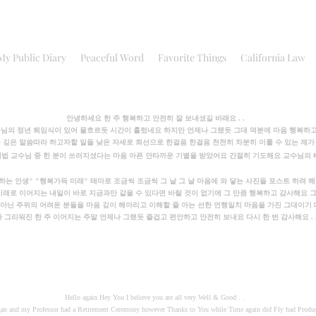
My Public Diary
Peaceful Word
Favorite Things
California Law
안녕하세요 한 주 행복하고 안전히 잘 보내셨길 바래요 . .
님의 정년 퇴임식이 있어 물흐르듯 시간이 흘렀네요 하지만 언제나 그랬듯 그대 덕분에 마음 행복하고 편안
깊은 말씀따라 하고자할 일들 낮은 자세로 최선으로 한걸음 한걸음 천천히 차분히 이룰 수 있는 제가 되
제법 교수님 중 한 분이 쓰러지셨다는 마음 아픈 안타까운 기별을 받았어요 간절히 기도해요 교수님의 빠
하는 인생" "행복가득 미래" 테마로 조금씩 조금씩 그 날 그 날 마음에 와 닿는 사진들 포스트 하려 해요
미래로 이어지는 내일이 바로 지금과만 같을 수 있다면 바랄 것이 없기에 그 만큼 행복하고 감사해요 그대
아닌 주위의 어려운 분들을 마음 깊이 헤아리고 이해할 줄 아는 선한 언행일치 마음을 가진 그대이기 때문
 그리워진 한 주 이어지는 주말 언제나 그랬듯 즐겁고 편안하고 안전히 보내요 다시 한 번 감사해요 . .
Hello again Hey You I believe you are all very Well & Good . .
egan and my Professor had a Retirement Ceremony however Thanks to You while Time again did Fly had Produc