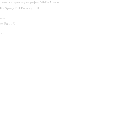
projects / papers my art projects Within Altruism . .
⟡
 For Speedy Full Recovery . .
heart . .
 to You . . ♡
. ^-^