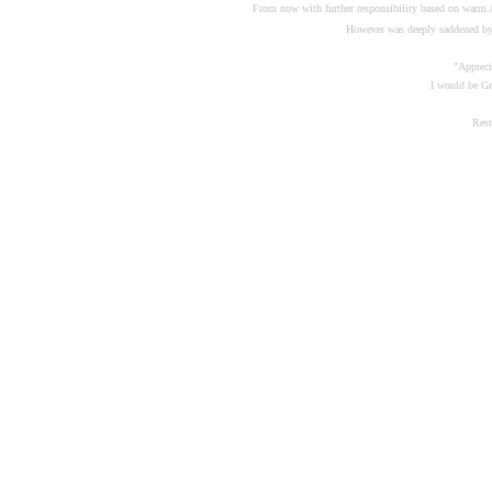
From now with further responsibility based on warm Ad
However was deeply saddened by 
"Apprecia
I would be Gr
Restf