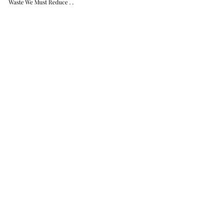
Waste We Must Reduce . . 
Comments
Write a comment...